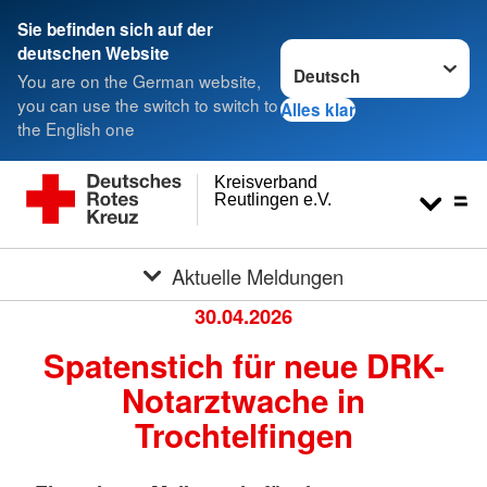
Sie befinden sich auf der
Sprache wechseln zu
deutschen Website
You are on the German website,
you can use the switch to switch to
Alles klar
the English one
Kreisverband
Reutlingen e.V.
Aktuelle Meldungen
30.04.2026
Spatenstich für neue DRK-
Notarztwache in
Trochtelfingen