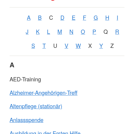
A
B
C
D
E
F
G
H
I
J
K
L
M
N
O
P
Q
R
S
T
U
V
W
X
Y
Z
A
AED-Training
Alzheimer-Angehörigen-Treff
Altenpflege (stationär)
Anlassspende
Ausbildung in der Ersten Hilfe