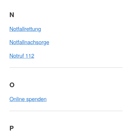
N
Notfallrettung
Notfallnachsorge
Notruf 112
O
Online spenden
P