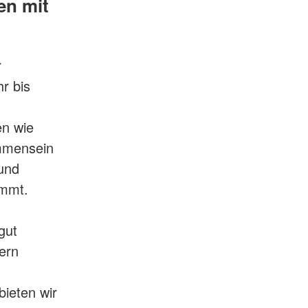
en mit
r
r bis
en wie
mmensein
 und
immt.
gut
ern
bieten wir