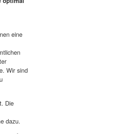
e optimal
enen eine
mtlichen
ter
e. Wir sind
zu
. Die
ne dazu.