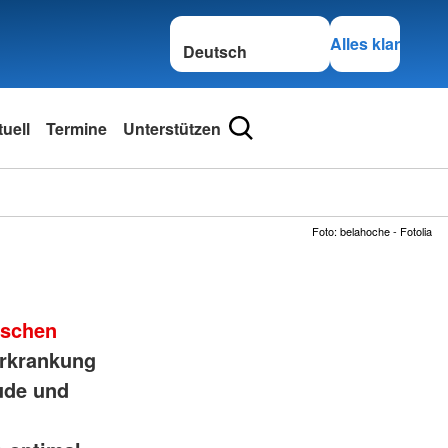
Sprache wechseln zu
Alles klar
uell
Termine
Unterstützen
Foto: belahoche - Fotolia
tschen
erkrankung
ude und