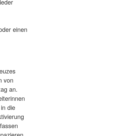
ieder
oder einen
reuzes
n von
tag an.
eiterinnen
in die
tivierung
mfassen
Spazieren