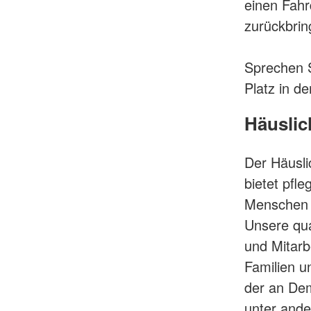
einen Fahr
zurückbrin
Sprechen S
Platz in d
Häuslic
Der Häusli
bietet pf
Menschen m
Unsere qua
und Mitarb
Familien u
der an De
unter ande