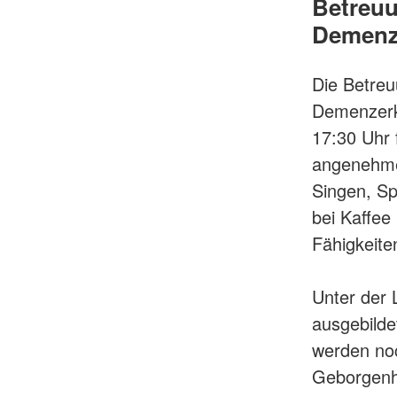
Betreuu
Demen
Die Betreu
Demenzerk
17:30 Uhr 
angenehmen
Singen, S
bei Kaffee
Fähigkeite
Unter der 
ausgebilde
werden noc
Geborgenhe