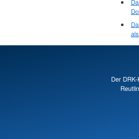
Da
Do
Da
al
Der DRK-K
Reutli