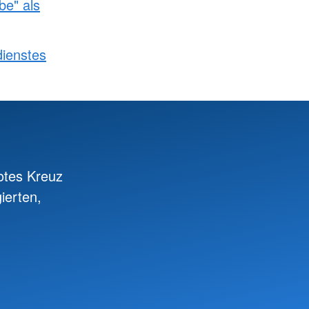
be" als
dienstes
otes Kreuz
ierten,