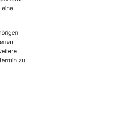
 eine
hörigen
genen
eitere
Termin zu