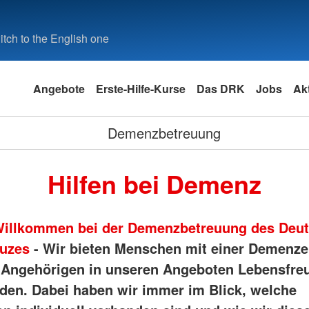
tch to the English one
Angebote
Erste-Hilfe-Kurse
Das DRK
Jobs
Akt
Demenzbetreuung
Hilfen bei Demenz
Willkommen bei der Demenzbetreuung des Deu
euzes
- Wir bieten Menschen mit einer Demenz
 Angehörigen in unseren Angeboten Lebensfre
den. Dabei haben wir immer im Blick, welche