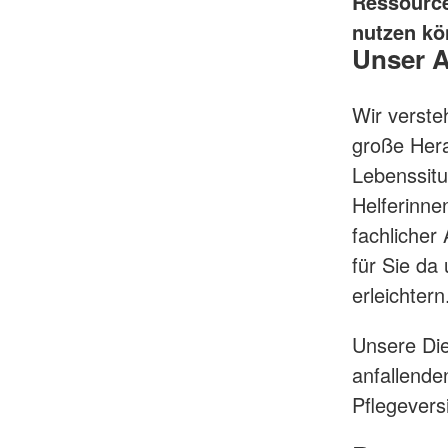
Ressource
nutzen kö
Unser 
Wir verste
große Hera
Lebenssitu
Helferinne
fachlicher 
für Sie da
erleichter
Unsere Die
anfallende
Pflegevers