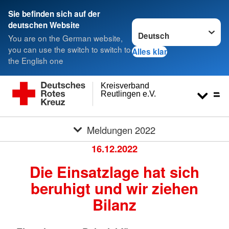
Sie befinden sich auf der
Sprache wechseln zu
deutschen Website
You are on the German website,
you can use the switch to switch to
Alles klar
the English one
Kreisverband
Reutlingen e.V.
Meldungen 2022
16.12.2022
Die Einsatzlage hat sich
beruhigt und wir ziehen
Bilanz