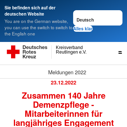
Sie befinden sich auf der
Sprache wechseln zu
deutschen Website
You are on the German website,
you can use the switch to switch to
Alles klar
the English one
Kreisverband
Reutlingen e.V.
Meldungen 2022
23.12.2022
Zusammen 140 Jahre
Demenzpflege -
Mitarbeiterinnen für
langjähriges Engagement