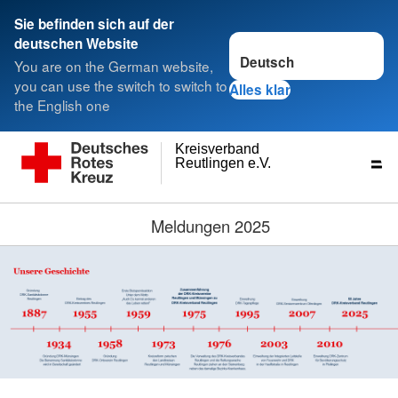
Sie befinden sich auf der
Sprache wechseln zu
deutschen Website
You are on the German website,
you can use the switch to switch to
Alles klar
the English one
Kreisverband
Reutlingen e.V.
Meldungen 2025