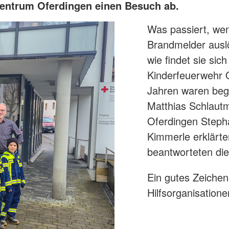
entrum Oferdingen einen Besuch ab.
Was passiert, we
Brandmelder ausl
wie findet sie sic
Kinderfeuerwehr 
Jahren waren bege
Matthias Schlautm
Oferdingen Stepha
Kimmerle erklärte
beantworteten die
Ein gutes Zeiche
Hilfsorganisation