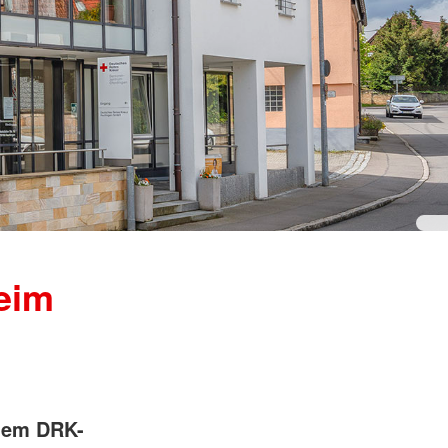
eim
 dem DRK-