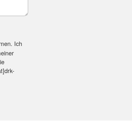
men. Ich
meiner
ie
t]drk-